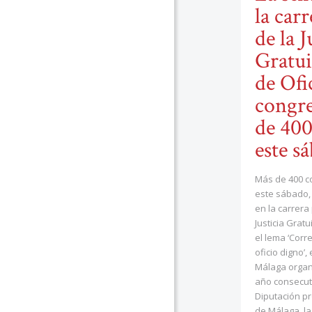
la car
de la J
Gratui
de Ofi
congre
de 400
este s
Más de 400 c
este sábado, 7
en la carrera
Justicia Gratu
el lema ‘Corr
oficio digno’
Málaga organ
año consecuti
Diputación pr
de Málaga, la