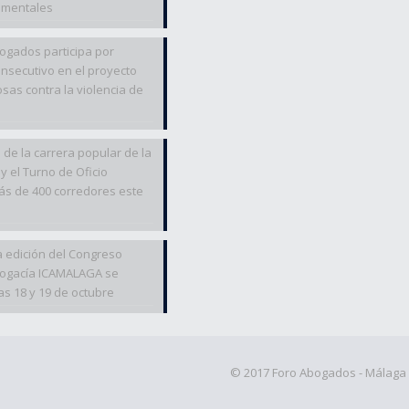
amentales
bogados participa por
nsecutivo en el proyecto
sas contra la violencia de
 de la carrera popular de la
 y el Turno de Oficio
ás de 400 corredores este
 edición del Congreso
Abogacía ICAMALAGA se
as 18 y 19 de octubre
© 2017 Foro Abogados - Málaga