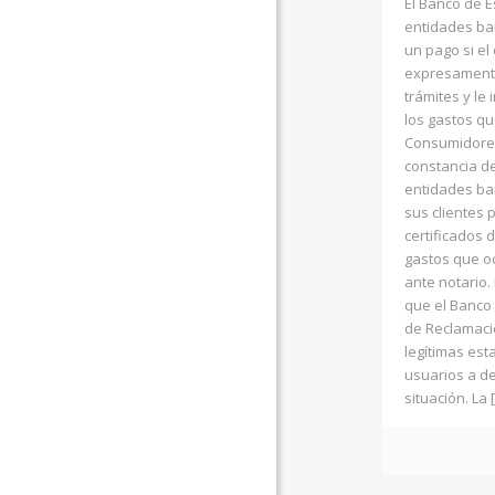
El Banco de 
entidades ba
un pago si el 
expresamente
trámites y le
los gastos qu
Consumidores
constancia de
entidades ba
sus clientes 
certificados 
gastos que o
ante notario.
que el Banco
de Reclamaci
legítimas est
usuarios a de
situación. La
[