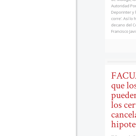
Autoridad Por
Deporinter y 
corre’. Así lo
decano del C
Francisco Javi
FACUA
que lo
pueden
los cer
cancel
hipote