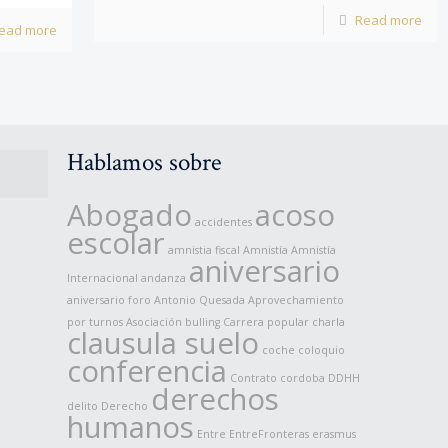
Read more
ead more
Hablamos sobre
Abogado
acoso
accidentes
escolar
amnistia fiscal
Amnistía
Amnistía
aniversario
Internacional
andanza
aniversario foro
Antonio Quesada
Aprovechamiento
por turnos
Asociación
bulling
Carrera popular
charla
clausula suelo
coche
coloquio
conferencia
Contrato
cordoba
DDHH
derechos
delito
Derecho
humanos
Entre
EntreFronteras
erasmus