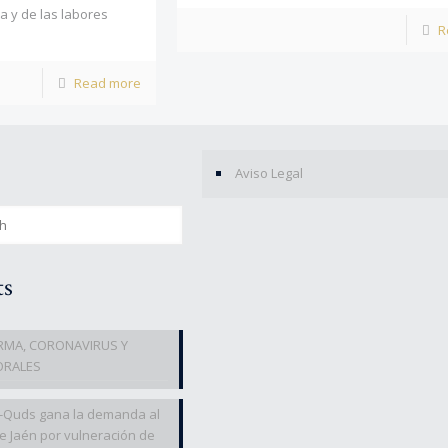
ca y de las labores
R
Read more
Aviso Legal
ts
RMA, CORONAVIRUS Y
ORALES
l-Quds gana la demanda al
e Jaén por vulneración de