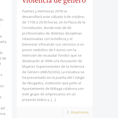
violencia de género
Fuertes y Hermosas 2018 se
desarrollará este sábado 6 de octubre,
to
de 17:00 a 20:30 horas, en la Plaza de la
s
Constitución, donde más de 60
profesionales de distintas disciplinas
ia
relacionadas con la belleza y el
arla
bienestar ofrecerán sus servicios a un
precio simbólico de 5 euros con la
do
intención de recaudar fondos que se
3 de
destinarán al 100% a la Asociación de
l
Mujeres Supervivientes de la Violencia
l
de Género (AMUSUVIG). La iniciativa se
t.
ha presentado en la puerta del Colegio
de Abogados, institución que junto al
uso
Ayuntamiento de Málaga colabora con
este grupo de empresarios en un
e
proyecto lúdico y,
[…]
rad
Read more
ova,