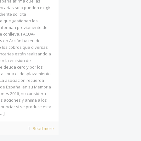
España afirma que las
ncarias solo pueden exigir
cliente solicita
 que gestionen los
 informan previamente de
e conlleva. FACUA-
 en Acción ha tenido
 los cobros que diversas
ncarias están realizando a
por la emisión de
de deuda cero y por los
casiona el desplazamiento
 La asociación recuerda
 de España, en su Memoria
ones 2016, no considera
as acciones y anima a los
nunciar si se produce esta
…]
Read more