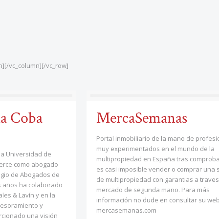
n][/vc_column][/vc_row]
la Coba
MercaSemanas
Portal inmobiliario de la mano de profes
muy experimentados en el mundo de la
la Universidad de
multipropiedad en España tras comprob
ejerce como abogado
es casi imposible vender o comprar una
legio de Abogados de
de multipropiedad con garantias a traves
s años ha colaborado
mercado de segunda mano. Para más
les & Lavín y en la
información no dude en consultar su web
sesoramiento y
mercasemanas.com
orcionado una visión