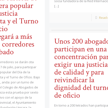
socia fundadora de la Red Internaci
rera popular
[…]
usticia
Read
ta y el Turno
cio
gará a más
Unos 200 abogad
 corredores
participan en una
ábado
concentración pa
exigir una justicia
orredores se darán cita
 de julio, para participar
de calidad y para
 popular del Día de la
ita y el Turno de Oficio. Bajo
reivindicar la
e, anda: por un turno de
dignidad del turn
, el Colegio de Abogados de
iza esta prueba por sexto
de oficio
vo con el apoyo de la
ovincial, el Ayuntamiento
En torno a 200 letrados han particip
 Fundación Unicaja, la