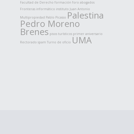
Facultad de Derecho
formación
foro abogados
Fronteras
informático
instituto
Juan Antonio
Palestina
Multipropiedad
Pablo Picasso
Pedro Moreno
Brenes
pisos turísticos
primer aniversario
UMA
Rectorado
spam
Turno de oficio