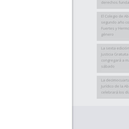
derechos fund
El Colegio de A
segundo año co
Fuertes y Hermo
género
La sexta edición
Justicia Gratuita
congregará a m
sábado
La decimocuarta
Jurídico de la 
celebrará los dí