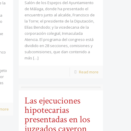
Salón de los Espejos del Ayuntamiento
 la
de Málaga, donde ha presentado el
encuentro junto al alcalde, Francisco de
la
la Torre; el presidente de la Diputación,
no
Elías Bendodo; y la vicedecana de la
corporación colegial, Inmaculada
ue
Atencia. El programa del congreso está
dividido en 28 secciones, comisiones y
subcomisiones, que dan contenido a
inco
más
[…]
jeto
Read more
or
as
Las ejecuciones
hipotecarias
 more
presentadas en los
juzgados cayeron