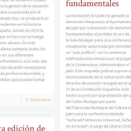
fundamentales
a la gestión de la situación
itaria ocasionada por el
La Asociación Al-Quds ha ganado la
obado hoy, se producirá un
demanda interpuesta al Ayuntamien
cedentes en la historia
de Jaén por vulneración de derecho
spaña, siendo en 2010 la
fundamentales al prohibir el uso de
ue se hizo con la huelga
la Sala Mudejar para una conferenc
ores aéreos. En este
inicialmente autorizada por consider
alerta sanitaria, todos los
un “acto político”, con la sentencia
s en sus diferentes
notificada esta semana por el Juzga
enfrentamos a un reto, dar
de lo Contencioso- Administrativo nº 
sta situación excepcional
Jaén. Este respaldo judicial supone e
ás profesional posible, y
reconocimiento de la vulneración de
edidas que puedan tomar
derecho de reunión recogido en el ar
21 de la Constitución Española. Este
hecho ocurrió por la prohibición de 
Read more
del Salón Mudejar por parte
del Patronato Municipal de Cultura d
Jaén para la conferencia titulada
“Sefarad Patrimonio Universal, Sefa
ta edición de
no es Israel”, a cargo de Liliana Córd