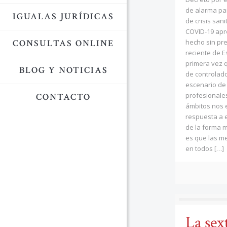
de alarma par
IGUALAS JURÍDICAS
de crisis san
COVID-19 apr
CONSULTAS ONLINE
hecho sin pre
reciente de E
primera vez q
BLOG Y NOTICIAS
de controlad
escenario de 
profesionale
CONTACTO
ámbitos nos 
respuesta a e
de la forma m
es que las m
en todos
[…]
La sex