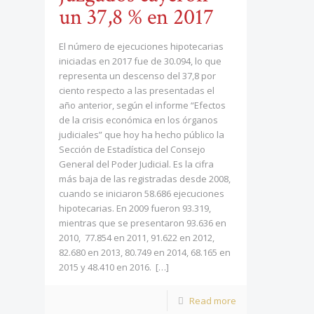
un 37,8 % en 2017
El número de ejecuciones hipotecarias
iniciadas en 2017 fue de 30.094, lo que
representa un descenso del 37,8 por
ciento respecto a las presentadas el
año anterior, según el informe “Efectos
de la crisis económica en los órganos
judiciales” que hoy ha hecho público la
Sección de Estadística del Consejo
General del Poder Judicial. Es la cifra
más baja de las registradas desde 2008,
cuando se iniciaron 58.686 ejecuciones
hipotecarias. En 2009 fueron 93.319,
mientras que se presentaron 93.636 en
2010, 77.854 en 2011, 91.622 en 2012,
82.680 en 2013, 80.749 en 2014, 68.165 en
2015 y 48.410 en 2016.
[…]
Read more