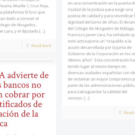
en una concentración en la puerta de
tuaria, Muelle 1, Cruz Roja,
Ciudad de la Justicia para exigir una
la plataforma ‘El loco que
justicia de calidad y para reivindicar 
 han dado a conocer el
dignidad del turno de oficio. El deca
olegio de Abogados,
del Colegio de Abogados de Málaga,
er Lara, y el diputado
[…]
Francisco Javier Lara, ha señalado q
este actosupone un “respaldo a la
Read more
acción desarrollada por la Junta de
Gobierno de la Corporación en los c
últimos años”. Esta concentración ha
tenido lugar al mismo tiempo en
 advierte de
diversas ciudades españolas con ob
de reclamar un mayor compromiso p
s bancos no
parte de las administraciones públic
 cobrar por
para salvaguardar la calidad del
servicio.
[…]
tificados de
ación de la
Read
ca