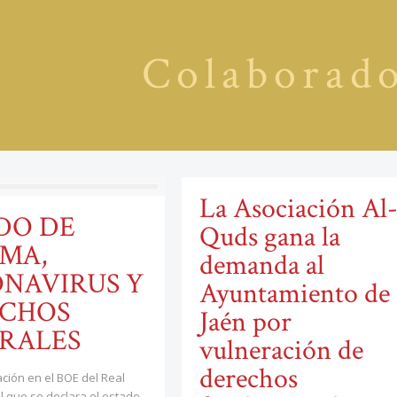
Colaborad
La Asociación Al
DO DE
Quds gana la
MA,
demanda al
NAVIRUS Y
Ayuntamiento de
CHOS
Jaén por
RALES
vulneración de
derechos
ación en el BOE del Real
l que se declara el estado