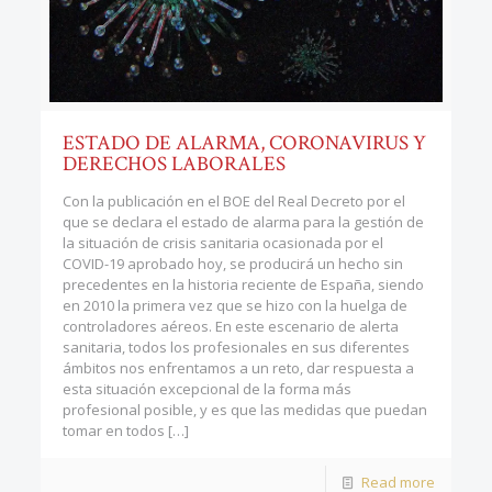
ESTADO DE ALARMA, CORONAVIRUS Y
DERECHOS LABORALES
Con la publicación en el BOE del Real Decreto por el
que se declara el estado de alarma para la gestión de
la situación de crisis sanitaria ocasionada por el
COVID-19 aprobado hoy, se producirá un hecho sin
precedentes en la historia reciente de España, siendo
en 2010 la primera vez que se hizo con la huelga de
controladores aéreos. En este escenario de alerta
sanitaria, todos los profesionales en sus diferentes
ámbitos nos enfrentamos a un reto, dar respuesta a
esta situación excepcional de la forma más
profesional posible, y es que las medidas que puedan
tomar en todos
[…]
Read more