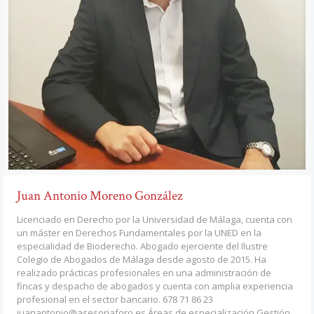
Juan Antonio Moreno González
Licenciado en Derecho por la Universidad de Málaga, cuenta con
un máster en Derechos Fundamentales por la UNED en la
especialidad de Bioderecho. Abogado ejerciente del Ilustre
Colegio de Abogados de Málaga desde agosto de 2015. Ha
realizado prácticas profesionales en una administración de
fincas y despacho de abogados y cuenta con amplia experiencia
profesional en el sector bancario. 678 71 86 23
juanantonio@asesoriaforo.es Áreas de especialización Gestión