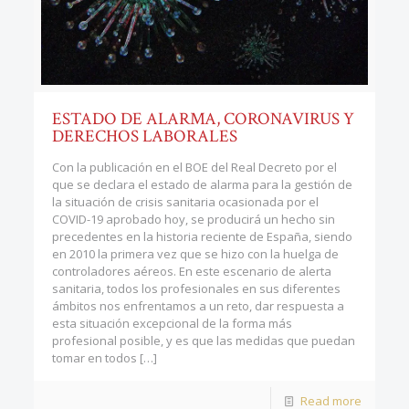
ESTADO DE ALARMA, CORONAVIRUS Y
DERECHOS LABORALES
Con la publicación en el BOE del Real Decreto por el
que se declara el estado de alarma para la gestión de
la situación de crisis sanitaria ocasionada por el
COVID-19 aprobado hoy, se producirá un hecho sin
precedentes en la historia reciente de España, siendo
en 2010 la primera vez que se hizo con la huelga de
controladores aéreos. En este escenario de alerta
sanitaria, todos los profesionales en sus diferentes
ámbitos nos enfrentamos a un reto, dar respuesta a
esta situación excepcional de la forma más
profesional posible, y es que las medidas que puedan
tomar en todos
[…]
Read more