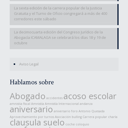
La sexta edición de la carrera popular de la Justicia
Gratuita y el Turno de Oficio congregará a más de 400
corredores este sábado
La decimocuarta edición del Congreso Jurídico de la
Abogacía ICAMALAGA se celebrará los días 18 y 19 de
octubre
Aviso Legal
Hablamos sobre
Abogado
acoso escolar
accidentes
amnistia fiscal
Amnistía
Amnistía Internacional
andanza
aniversario
aniversario foro
Antonio Quesada
Aprovechamiento por turnos
Asociación
bulling
Carrera popular
charla
clausula suelo
coche
coloquio