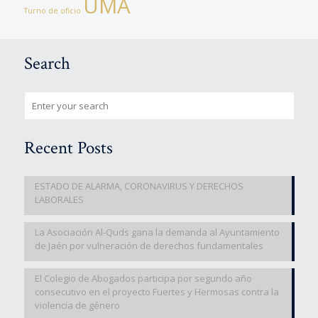
UMA
Turno de oficio
Search
Recent Posts
ESTADO DE ALARMA, CORONAVIRUS Y DERECHOS
LABORALES
La Asociación Al-Quds gana la demanda al Ayuntamiento
de Jaén por vulneración de derechos fundamentales
El Colegio de Abogados participa por segundo año
consecutivo en el proyecto Fuertes y Hermosas contra la
violencia de género