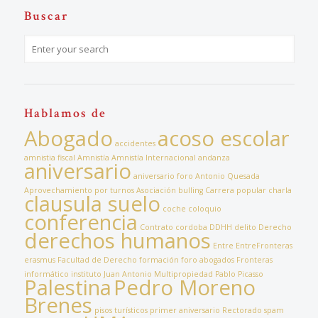
Buscar
Hablamos de
Abogado
acoso escolar
accidentes
amnistia fiscal
Amnistía
Amnistía Internacional
andanza
aniversario
aniversario foro
Antonio Quesada
Aprovechamiento por turnos
Asociación
bulling
Carrera popular
charla
clausula suelo
coche
coloquio
conferencia
Contrato
cordoba
DDHH
delito
Derecho
derechos humanos
Entre
EntreFronteras
erasmus
Facultad de Derecho
formación
foro abogados
Fronteras
informático
instituto
Juan Antonio
Multipropiedad
Pablo Picasso
Palestina
Pedro Moreno
Brenes
pisos turísticos
primer aniversario
Rectorado
spam